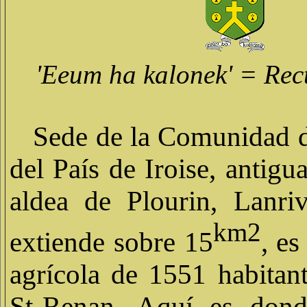
'Eeum ha kalonek' = Rect
Sede de la Comunidad d
del País de Iroise, antig
aldea de Plourin, Lanri
km2
extiende sobre 15
, e
agrícola de 1551 habitant
St-Renan. Aquí es dond