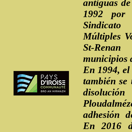
antiguas de
1992 por 
Sindicat
Múltiples 
St-Renan
municipios 
En 1994, el
también se 
disoluc
Ploudalmé
adhesión d
En 2016 do