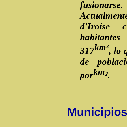
fusionarse.
Actualment
d'Iroise
habitante
km²
317
, lo
de poblac
km
por
².
Municipio