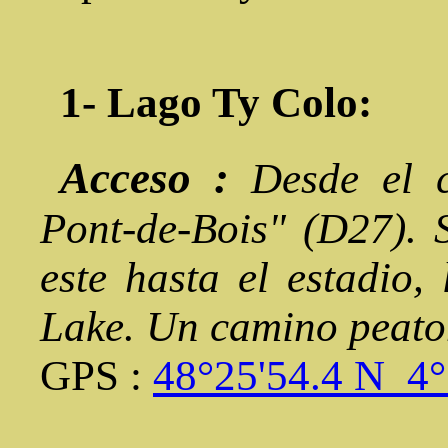
1- Lago Ty Colo:
Acceso :
Desde el 
Pont-de-Bois" (D27). S
este hasta el estadio,
Lake. Un camino peaton
GPS :
48°25'54.4 N 4