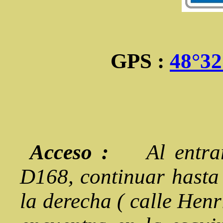
GPS :
48°32
Acceso :
Al entrar
D168, continuar hasta l
la derecha ( calle Henri