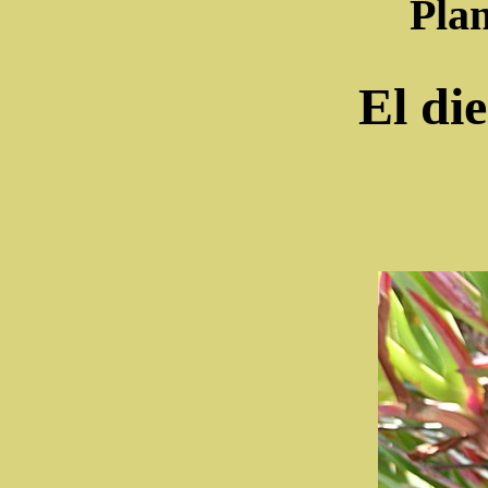
Plan
El di