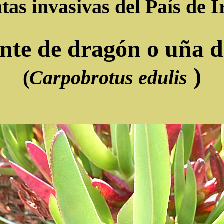
tas invasivas del País de I
ente de dragón o uña d
)
(
Carpobrotus edulis