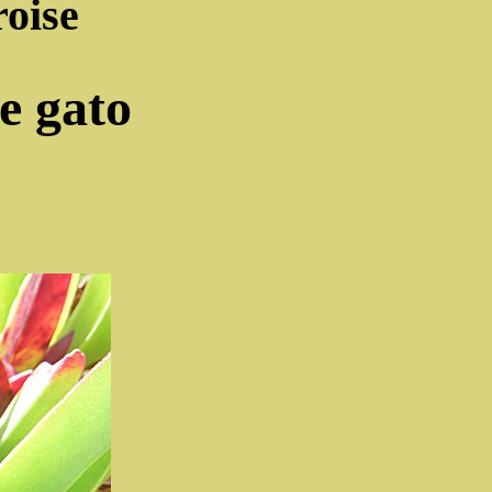
roise
e gato