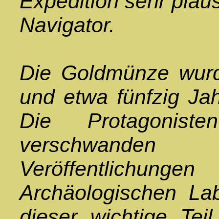
Expedition sehr plaus
Navigator.
Die Goldmünze wurd
und etwa fünfzig Jah
Die Protagonist
verschwande
Veröffentlichun
Archäologischen La
dieser wichtige Tei